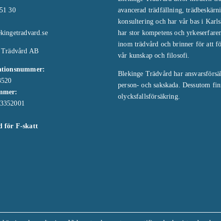
51 30
avancerad trädfällning, trädbeskärn
konsultering och har vår bas i Karls
kingetradvard.se
har stor kompetens och yrkeserfare
inom trädvård och brinner för att f
 Trädvård AB
vår kunskap och filosofi.
ationsnummer:
Blekinge Trädvård har ansvarsförsä
3520
person- och sakskada. Dessutom fin
mmer:
olycksfallsförsäkring.
3352001
 för F-skatt