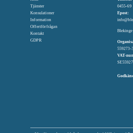
Tjänster
0455-69 
Konsulationer
Epost:
Information
info@ble
Offertförfrågan
Blekinge
Kontakt
GDPR
Organis
559273-
VAT-nu
SE55927
Godkänd