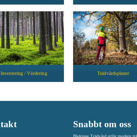
Inventering / Värdering
Trädvårdsplaner
takt
Snabbt om oss
Blekinge Trädvård utför modern tr