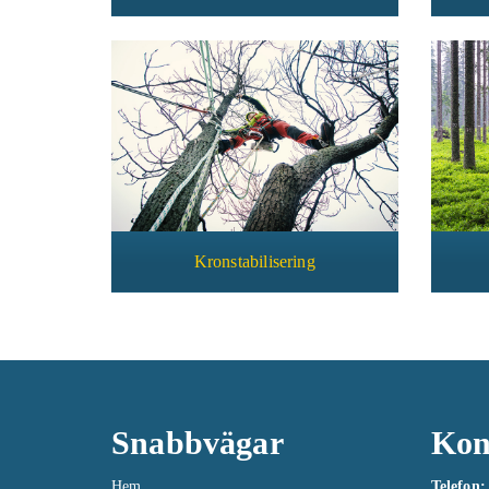
Kronstabilisering
Snabbvägar
Kon
Hem
Telefon: