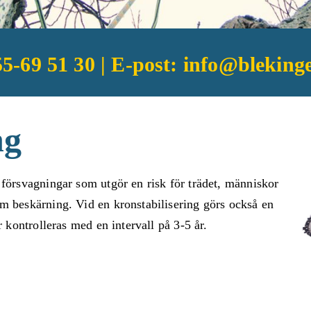
55-69 51 30 | E-post:
info@blekinge
ng
örsvagningar som utgör en risk för trädet, människor
 beskärning. Vid en kronstabilisering görs också en
 kontrolleras med en intervall på 3-5 år.