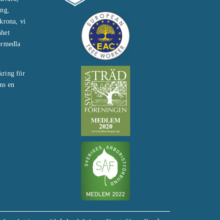
ing,
krona, vi
nhet
örmedla
kring för
ns en