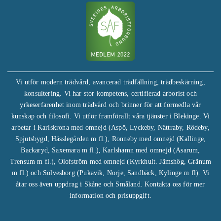
Vi utför modern trädvård, avancerad trädfällning, trädbeskärning,
konsultering. Vi har stor kompetens, certifierad arborist och
yrkeserfarenhet inom trädvård och brinner för att förmedla vår
kunskap och filosofi. Vi utför framförallt våra tjänster i Blekinge. Vi
arbetar i Karlskrona med omnejd (Aspö, Lyckeby, Nättraby, Rödeby,
Spjutsbygd, Hässlegården m fl.), Ronneby med omnejd (Kallinge,
Backaryd, Saxemara m fl.), Karlshamn med omnejd (Asarum,
Trensum m fl.), Olofström med omnejd (Kyrkhult. Jämshög, Gränum
m fl.) och Sölvesborg (Pukavik, Norje, Sandbäck, Kylinge m fl). Vi
åtar oss även uppdrag i Skåne och Småland.
Kontakta oss
för mer
information och
prisuppgift
.